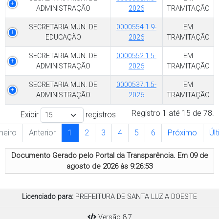
ADMINISTRAÇÃO
2026
TRAMITAÇÃO
SECRETARIA MUN. DE
0000554.1.9-
EM
EDUCAÇÃO
2026
TRAMITAÇÃO
SECRETARIA MUN. DE
0000552.1.5-
EM
ADMINISTRAÇÃO
2026
TRAMITAÇÃO
SECRETARIA MUN. DE
0000537.1.5-
EM
ADMINISTRAÇÃO
2026
TRAMITAÇÃO
Registro 1 até 15 de 78.
Exibir
registros
meiro
Anterior
1
2
3
4
5
6
Próximo
Úl
Documento Gerado pelo Portal da Transparência. Em
09 de
agosto de 2026 às 9:26:53
Licenciado para:
PREFEITURA DE SANTA LUZIA DOESTE
Versão 8.7