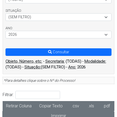
SITUAÇÃO:
ANO:
Consultar
Objeto, Número, etc:
-
Secretaria:
(TODAS)
-
Modalidade:
(TODAS)
-
Situação:
(SEM FILTRO)
-
Ano:
2026
*Para detalhes clique sobre o Nº do Processo!
Filtrar:
Retirar Coluna
Copiar Texto
.csv
.xls
.pdf
Imprimir